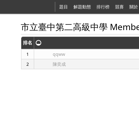
題目
解題動態
排行榜
競賽
關於
市立臺中第二高級中學 Membe
排名
1
qqww
2
陳奕成