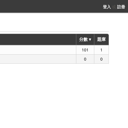
登入
或
註冊
分數 ▾
題庫
101
1
0
0