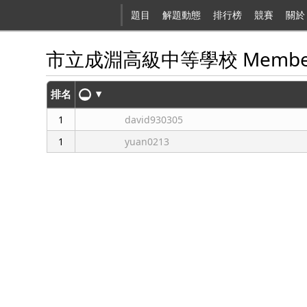
題目
解題動態
排行榜
競賽
關於
市立成淵高級中等學校 Membe
▾
排名
1
david930305
1
yuan0213