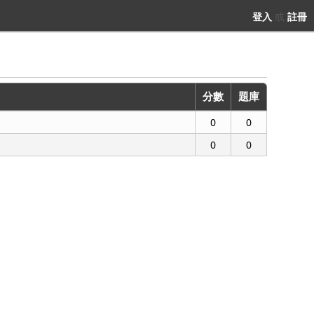
登入
或
註冊
分數
題庫
0
0
0
0