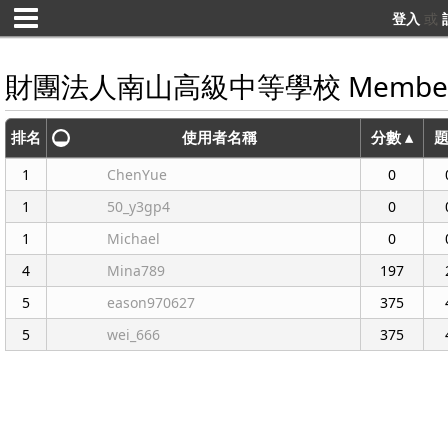
登入
或
財團法人南山高級中等學校 Membe
排名
使用者名稱
分數 ▴
1
ChenYue
0
1
50_y3gp4
0
1
Michael
0
4
Mina789
197
5
eason970627
375
5
wei_666
375