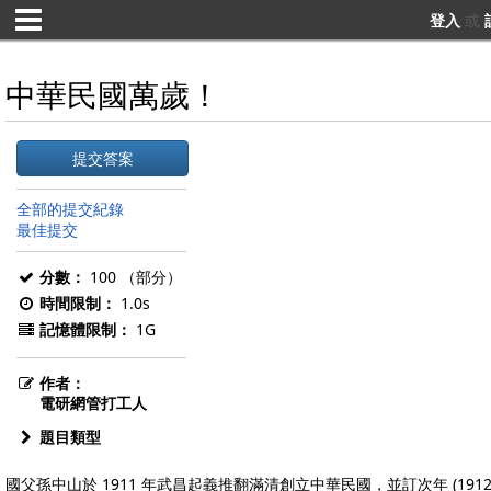
登入
或
中華民國萬歲！
提交答案
全部的提交紀錄
最佳提交
分數：
100 （部分）
時間限制：
1.0s
記憶體限制：
1G
作者：
電研網管打工人
題目類型
國父孫中山於 1911 年武昌起義推翻滿清創立中華民國，並訂次年 (1912