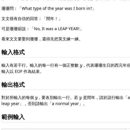
珊珊問：「What type of the year was I born in?」
文文很有自信的回答：「閏年！」
可是珊珊卻說：「No, It was a LEAP YEAR!」
看來文文要娶到珊珊，還得先把英文練一練。
輸入格式
y
輸入有若干行。輸入的每一行有一個正整數
，代表珊珊生日的西元年
輸入以 EOF 作為結束。
輸出格式
y
y
對於所輸入的每個
，要各別輸出一行。若
是閏年，請於該行輸出「a
leap year」，否則請輸出「a normal year」。
範例輸入