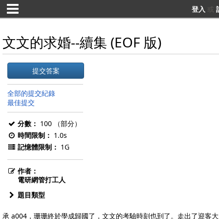
登入
或
文文的求婚--續集 (EOF 版)
提交答案
全部的提交紀錄
最佳提交
分數：
100 （部分）
時間限制：
1.0s
記憶體限制：
1G
作者：
電研網管打工人
題目類型
承 a004，珊珊終於學成歸國了，文文的考驗時刻也到了。走出了迎客大