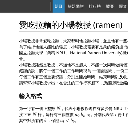
題目
解題動態
排行榜
競賽
關於
愛吃拉麵的小暘教授 (ramen)
小暘教授非常愛吃拉麵，大家都叫他拉麵小暘，並且他有一些神
為了維持他無人能比的強度，小暘教授需要有足夠的錢負擔 
國立拉麵大學（簡稱 NRU， National Ramen Uni
會。
小暘教授雖然是教授，不過他不是超人，不能一次同時做兩個
嚴謹的說，將每一個工作的工作時間視為 一個開區間，一份
每個工作有三個重要資訊，分別是開始時間、結束時間以及收
請幫幫小暘教授求出：在合法的工作行事曆下，所能賺取金錢
輸入格式
N
第一行有一個正整數
，代表小暘教授現在有多少份 NRU 
N
a
i
b
i
c
i
i
接下來
行，每行有三個整數
,
,
，分別代表第
份工
i
a
i
<
b
i
其中對所有的
，保證
,。