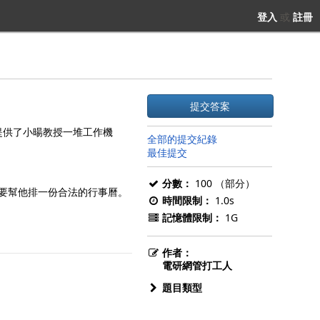
登入
或
註冊
提交答案
 主動提供了小暘教授一堆工作機
全部的提交紀錄
最佳提交
分數：
100 （部分）
要幫他排一份合法的行事曆。
時間限制：
1.0s
記憶體限制：
1G
作者：
電研網管打工人
題目類型