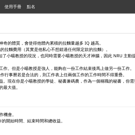
使用手冊
點名
奇的體質，會使得他體內累積的拉麵量越多 IQ 越高。
他的拉麵費用（其實是他私心不想錯過任何限定款的拉麵）。
versity)得知了小暘教授的現況，也同時需要小暘教授的天才神腦，因此 NRU
工作。但是小暘教授是強人，能夠在一份工作結束後馬上做另一份工作。
工作行事曆若是合法的，則工作表上任兩個工作的工作時間不得重疊。
益。現在你是小暘教授的學徒、秘書兼碼農，作為一個稱職的秘書，你需
的最大值。
工作機會。
作的開始時間、結束時間和總收益。