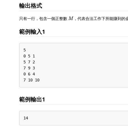
輸出格式
M
只有一行，包含一個正整數
，代表合法工作下所能賺到的
範例輸入1
5

0 5 1

5 7 2

7 9 3

0 6 4

7 10 10
範例輸出1
14