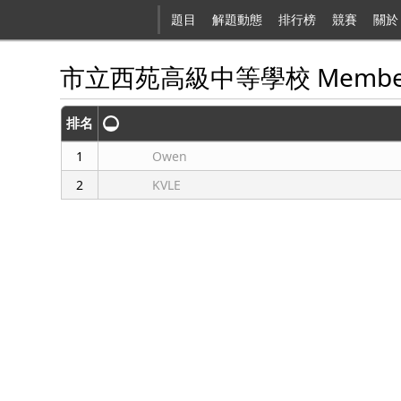
題目
解題動態
排行榜
競賽
關於
市立西苑高級中等學校 Membe
排名
1
Owen
2
KVLE