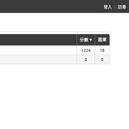
登入
或
註冊
分數 ▾
題庫
1224
18
0
0