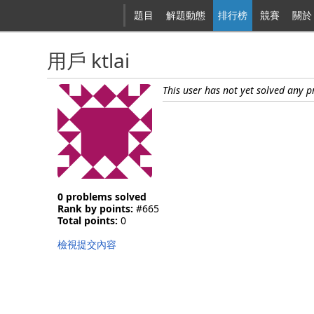
題目
解題動態
排行榜
競賽
關於
用戶 ktlai
This user has not yet solved any 
0 problems solved
Rank by points:
#665
Total points:
0
檢視提交內容